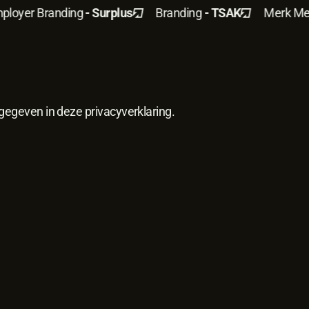
oyer Branding
- Surplus
Branding
- TSAK
Merk
Merk
gegeven in deze privacyverklaring.