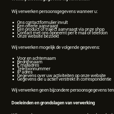
Wij verwerken persoonsgegevens wanneer u:
Ons contactformulier invult
Een offerte aanvraagt
Een product of traject aanvraagt via onze shop
Contact met ons opneemt per e mail of telefoon
Onze website bezoekt
Wij verwerken mogelijk de volgende gegevens:
Voor en achternaam
Bedrijfsnaam
E mailadres
Telefoonnummer
IP adres
Gegevens over uw activiteiten op onze website
Gegevens die u actief verstrekt in correspondentie
Wij verwerken geen bijzondere persoonsgegevens tenzij
Doeleinden en grondslagen van verwerking