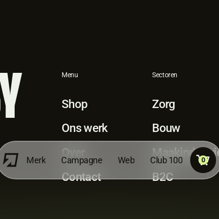
Y
Menu
Sectoren
Shop
Zorg
Ons werk
Bouw
Over
Maakindustri
M
m
W
e
r
k
C
a
p
a
g
n
e
e
b
C
l
u
b
1
0
0
0
Contact
B2C