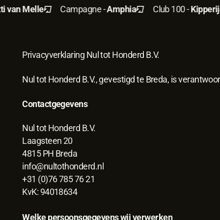
PRIVACYVERKLARING 2026
 van Melle
Campagne -
Amphia
Club 100 -
Kipperij
Privacyverklaring Nul tot Honderd B.V.
Nul tot Honderd B.V., gevestigd te Breda, is verantwo
Contactgegevens
Nul tot Honderd B.V.
Laagsteen 20
4815 PH Breda
info@nultothonderd.nl
+31 (0)76 785 76 21
KvK: 94018634
Welke persoonsgegevens wij verwerken