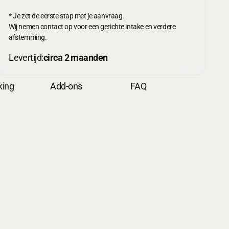
* Je zet de eerste stap met je aanvraag.
Wij nemen contact op voor een gerichte intake en verdere
afstemming.
Levertijd:
circa 2 maanden
king
king
Add-ons
Add-ons
FAQ
FAQ