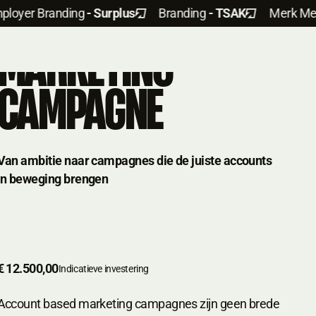
ACCOUNT BASED
er Branding
- Surplus
Branding
- TSAK
Merk
Merkb
MARKETING
CAMPAGNE
Van ambitie naar campagnes die de juiste accounts
in beweging brengen
€ 12.500,00
Indicatieve investering
Account based marketing campagnes zijn geen brede