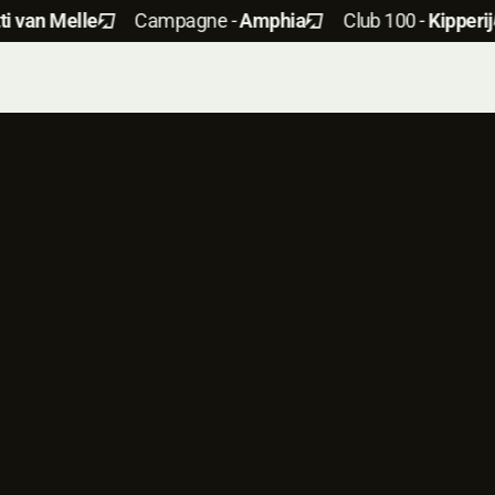
an Melle
Campagne -
Amphia
Club 100 -
Kipperij