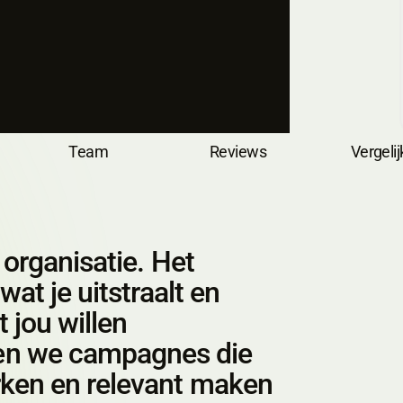
Team
Team
Reviews
Reviews
Vergelij
Vergelij
e organisatie. Het
wat je uitstraalt en
 jou willen
n we campagnes die
rken en relevant maken