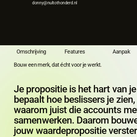
donny@nultothonderd.nl
Omschrijving
Omschrijving
Features
Features
Aanpak
Aanpak
Bouw een merk, dat écht voor je werkt.
Je propositie is het hart van j
bepaalt hoe beslissers je zien, 
waarom juist die accounts met
samenwerken. Daarom bouwe
jouw waardepropositie verste