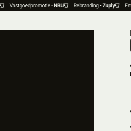
Vastgoedpromotie -
NBU
Rebranding
- Zuply
Employ