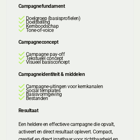
Campagnefundament
Doelgroep (basisprofielen)
Doelstelling
Kernboodschap
Tone-of-voice
Campagneconcept
Campagne pay-off
Tekstueel concept
Visueel basisconcept
Campagne­identiteit & middelen
Campagne-uitingen voor kernkanalen
Social templates
Basisvormgeving
Bestanden
Resultaat
Een heldere en effectieve campagne die opvalt,
activeert en direct resultaat oplevert. Compact,
creatief en direct inzetbaar voor zichtbaarheid en