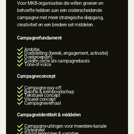
Voor MKB-organisaties die willen groeien en
behoefte hebben aan een onderscheidende
campagne met meer strategische diepgang,
creativiteit en een bredere set middelen.
Campagnefundament
Ambitie
Doelstelling (bereik, engagement, activatie)
Doelgroep(en)
Golden circle als campagnebasis
Tone-of-voice
Campagneconcept
Campagne pay-off
Belofte & kernboodschap
Tekstueel concept
Visueel concept
Campagneverhaal
Campagne­identiteit & middelen
Campagne-uitingen voor meerdere kanale
Stylesheet
Social templates & variaties