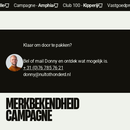
mpagne -
Amphia
Club 100 -
Kipperij
Vastgoedpromotie -
N
Klaar om door te pakken?
Bel of mail Donny en ontdek wat mogelijk is.
+ 31 (0)76 785 76 21
donny@nultothonderd.nl
MERKBEKENDHEID
CAMPAGNE