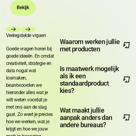
Bekijk
Bekijk
Previous
Next
Veelegstelde vrgaen
Waarom werken jullie
met producten
Goede vragen horen bij
goede ideeën. En omdat
creativiteit, strategie en
Is maatwerk mogelijk
data nogal wat
als ik een
losmaken,
standaardproduct
beantwoorden we
kies?
hieronder alles wat je
wilt weten voordat je
met ons aan de slag
Wat maakt jullie
gaat. Zo weet je precies
aanpak anders dan
hoe we werken, wat je
andere bureaus?
krijgt en hoe we jouw