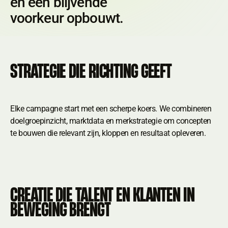
én een blijvende
voorkeur opbouwt.
WE
STRATEGIE DIE RICHTING GEEFT
ENERGIZE
YOUR BRAND
Elke campagne start met een scherpe koers. We combineren
doelgroepinzicht, marktdata en merkstrategie om concepten
te bouwen die relevant zijn, kloppen en resultaat opleveren.
CREATIE DIE TALENT EN KLANTEN IN
BEWEGING BRENGT