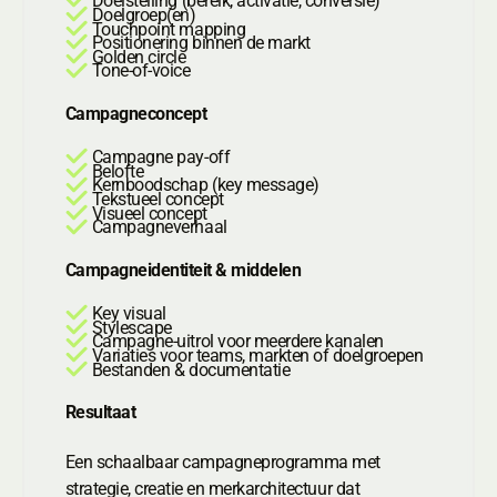
Doelstelling (bereik, activatie, conversie)
Doelgroep(en)
Touchpoint mapping
Positionering binnen de markt
Golden circle
Tone-of-voice
Campagneconcept
Campagne pay-off
Belofte
Kernboodschap (key message)
Tekstueel concept
Visueel concept
Campagneverhaal
Campagne­identiteit & middelen
Key visual
Stylescape
Campagne-uitrol voor meerdere kanalen
Variaties voor teams, markten of doelgroepen
Bestanden & documentatie
Resultaat
Een schaalbaar campagneprogramma met
strategie, creatie en merkarchitectuur dat