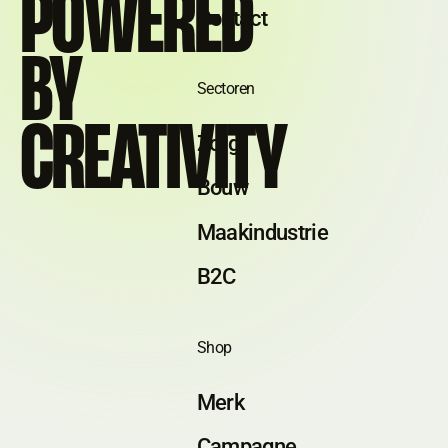
POWERED
Contact
BY
Sectoren
CREATIVITY
Zorg
Bouw
Maakindustrie
B2C
Shop
Merk
Campagne