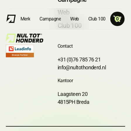
Web
Merk
Campagne
Web
Club 100
0
Club 100
Contact
+31 (0)76 785 76 21
info@nultothonderd.nl
Kantoor
Laagsteen 20
4815PH Breda